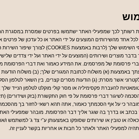
מוש
 את רשותך לכך שמפעילי האתר ישתמשו בפרטים שמסרת במסגרת הה
 אחד מהשירותים המוצעים על ידי האתר או כל עדכון של פרטים אלו
שייאסף אודות דפוסי השימוש שלך (לרבות באמצעות OKIES
 בדבר מוצרים ושירותים (המוצעים על ידי האתר ועל ידי צדדים שלישיים
ברי פרסומת של מפרסמים. את המידע כאמור ואת דברי הפרסומת מפע
תך באמצעות (א) משלוח לכתובת המגורים שלך; (ב) משלוח הודעות א
טומאטיות להעברת פקסימיליה או מסר קולי מוקלט לטלפון הנייד שלך א
שס"ח – 2008. מובהר כי על אף הסכמתך כאמור, אתה תהא רשאי לחזור בך מהסכמה
 בכתב או בדרך בה שוגר אליך דבר הפרסומת. מובהר שמפעילי האת
כאלה או טובין או שירותים שסופקו באמצעותן ע"י צד ג' למשתמש ו/או 
היה למפעילי האתר ולאתר כל חבות או אחריות בקשר לעניין זה.