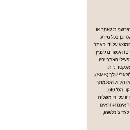
ירשמות לאתר או
 וכן בכל מידע
CO) לצורך שיפור השירות המוצע על ידי האתר
) העשויים לעניין
ילי האתר יהיו
לקטרוניות
לכתובת הדואר האלקטרוני אשר מסרת; (ג) הודעות מסרים קצרים, בין השאר לטלפון הסלולארי שלך (SMS);
ו הקווי. הסכמתך
כאמור לעיל מהווה הסכמה לשיגור דברי פרסומת על פי חוק התקשורת (בזק ושידורים) (תיקון מס' 40),
 זו על ידי משלוח
ר אינם אחראים
לצד ג' כלשהו,